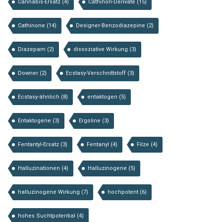
Cannabis-Ersatz
(4)
Cathinon-Derivate
(15)
Cathinone
(14)
Designer-Benzodiazepine
(2)
Diazepam
(2)
dissoziative Wirkung
(3)
Downer
(2)
Ecstasy-Verschnittstoff
(3)
Ecstasy-ähnlich
(8)
entaktogen
(5)
Entaktogene
(3)
Ergoline
(3)
Fentantyl-Ersatz
(3)
Fentanyl
(4)
Filze
(4)
Halluzinationen
(4)
Halluzinogene
(5)
halluzinogene Wirkung
(7)
hochpotent
(6)
hohes Suchtpotential
(4)