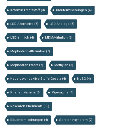
Ketamin-Ersatzstoff
(3)
Kräutermischungen
(4)
LSD-Alternative
(3)
LSD-Analoga
(3)
LSD-ähnlich
(4)
MDMA-ähnlich
(6)
Mephedron-Alternative
(7)
Mephedron-Ersatz
(7)
Methylon
(3)
Neue-psychoaktive-Stoffe-Gesetz
(4)
NpSG
(4)
Phenethylamine
(6)
Piperazine
(4)
Research Chemicals
(35)
Räuchermischungen
(4)
Serotoninsyndrom
(2)