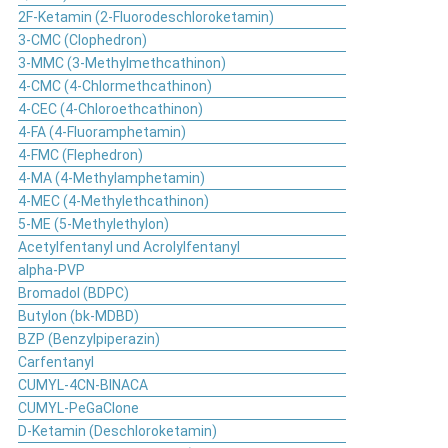
2F-Ketamin (2-Fluorodeschloroketamin)
3-CMC (Clophedron)
3-MMC (3-Methylmethcathinon)
4-CMC (4-Chlormethcathinon)
4-CEC (4-Chloroethcathinon)
4-FA (4-Fluoramphetamin)
4-FMC (Flephedron)
4-MA (4-Methylamphetamin)
4-MEC (4-Methylethcathinon)
5-ME (5-Methylethylon)
Acetylfentanyl und Acrolylfentanyl
alpha-PVP
Bromadol (BDPC)
Butylon (bk-MDBD)
BZP (Benzylpiperazin)
Carfentanyl
CUMYL-4CN-BINACA
CUMYL-PeGaClone
D-Ketamin (Deschloroketamin)