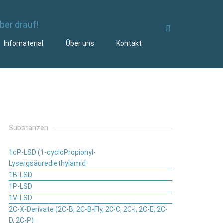
Infomaterial
Über uns
Kontakt
Substanzen
1cP-LSD (1-cycloPropionyl-
Lysergsäurediethylamid
1B-LSD
1P-LSD
1V-LSD
2C-X-Derivate (2C-B, 2C-B-Fly, 2C-C, 2C-I, 2C-E, 2C-
D, 2C-P)