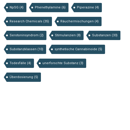
NpSG
(4)
Phenethylamine
(6)
Piperazine
(4)
Research Chemicals
(35)
Räuchermischungen
(4)
Serotoninsyndrom
(2)
Stimulanzien
(8)
Substanzen
(33)
Substanzklassen
(10)
synthetische Cannabinoide
(5)
Todesfälle
(4)
unerforschte Substanz
(3)
Überdosierung
(5)
Substanzen von A-Z