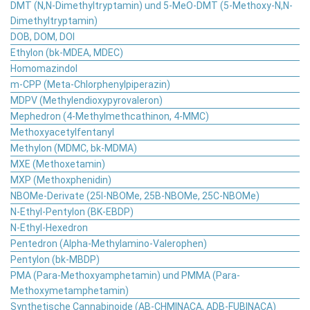
DMT (N,N-Dimethyltryptamin) und 5-MeO-DMT (5-Methoxy-N,N-
Dimethyltryptamin)
DOB, DOM, DOI
Ethylon (bk-MDEA, MDEC)
Homomazindol
m-CPP (Meta-Chlorphenylpiperazin)
MDPV (Methylendioxypyrovaleron)
Mephedron (4-Methylmethcathinon, 4-MMC)
Methoxyacetylfentanyl
Methylon (MDMC, bk-MDMA)
MXE (Methoxetamin)
MXP (Methoxphenidin)
NBOMe-Derivate (25I-NBOMe, 25B-NBOMe, 25C-NBOMe)
N-Ethyl-Pentylon (BK-EBDP)
N-Ethyl-Hexedron
Pentedron (Alpha-Methylamino-Valerophen)
Pentylon (bk-MBDP)
PMA (Para-Methoxyamphetamin) und PMMA (Para-
Methoxymetamphetamin)
Synthetische Cannabinoide (AB-CHMINACA, ADB-FUBINACA)