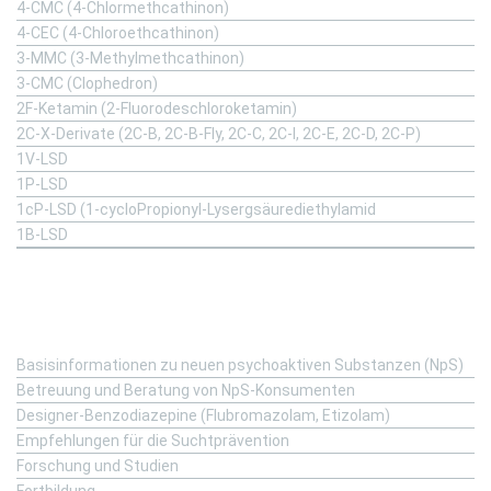
4-CMC (4-Chlormethcathinon)
4-CEC (4-Chloroethcathinon)
3-MMC (3-Methylmethcathinon)
3-CMC (Clophedron)
2F-Ketamin (2-Fluorodeschloroketamin)
2C-X-Derivate (2C-B, 2C-B-Fly, 2C-C, 2C-I, 2C-E, 2C-D, 2C-P)
1V-LSD
1P-LSD
1cP-LSD (1-cycloPropionyl-Lysergsäurediethylamid
1B-LSD
Fachinformation
Basisinformationen zu neuen psychoaktiven Substanzen (NpS)
Betreuung und Beratung von NpS-Konsumenten
Designer-Benzodiazepine (Flubromazolam, Etizolam)
Empfehlungen für die Suchtprävention
Forschung und Studien
Fortbildung