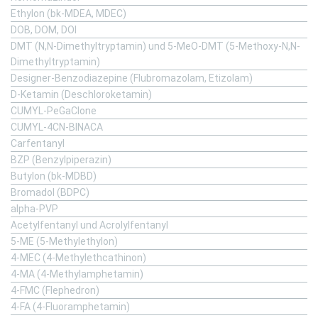
Ethylon (bk-MDEA, MDEC)
DOB, DOM, DOI
DMT (N,N-Dimethyltryptamin) und 5-MeO-DMT (5-Methoxy-N,N-
Dimethyltryptamin)
Designer-Benzodiazepine (Flubromazolam, Etizolam)
D-Ketamin (Deschloroketamin)
CUMYL-PeGaClone
CUMYL-4CN-BINACA
Carfentanyl
BZP (Benzylpiperazin)
Butylon (bk-MDBD)
Bromadol (BDPC)
alpha-PVP
Acetylfentanyl und Acrolylfentanyl
5-ME (5-Methylethylon)
4-MEC (4-Methylethcathinon)
4-MA (4-Methylamphetamin)
4-FMC (Flephedron)
4-FA (4-Fluoramphetamin)