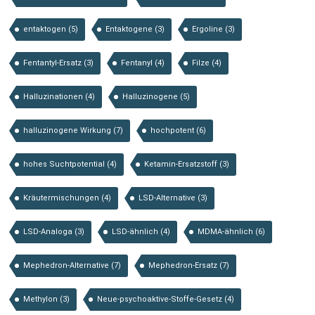
entaktogen
(5)
Entaktogene
(3)
Ergoline
(3)
Fentantyl-Ersatz
(3)
Fentanyl
(4)
Filze
(4)
Halluzinationen
(4)
Halluzinogene
(5)
halluzinogene Wirkung
(7)
hochpotent
(6)
hohes Suchtpotential
(4)
Ketamin-Ersatzstoff
(3)
Kräutermischungen
(4)
LSD-Alternative
(3)
LSD-Analoga
(3)
LSD-ähnlich
(4)
MDMA-ähnlich
(6)
Mephedron-Alternative
(7)
Mephedron-Ersatz
(7)
Methylon
(3)
Neue-psychoaktive-Stoffe-Gesetz
(4)