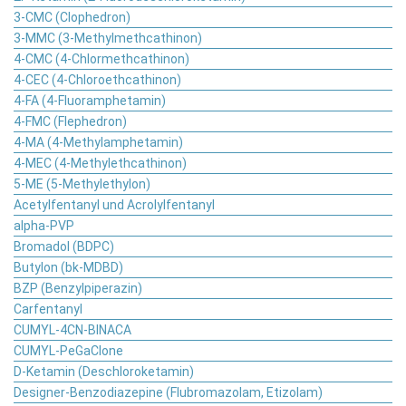
3-CMC (Clophedron)
3-MMC (3-Methylmethcathinon)
4-CMC (4-Chlormethcathinon)
4-CEC (4-Chloroethcathinon)
4-FA (4-Fluoramphetamin)
4-FMC (Flephedron)
4-MA (4-Methylamphetamin)
4-MEC (4-Methylethcathinon)
5-ME (5-Methylethylon)
Acetylfentanyl und Acrolylfentanyl
alpha-PVP
Bromadol (BDPC)
Butylon (bk-MDBD)
BZP (Benzylpiperazin)
Carfentanyl
CUMYL-4CN-BINACA
CUMYL-PeGaClone
D-Ketamin (Deschloroketamin)
Designer-Benzodiazepine (Flubromazolam, Etizolam)