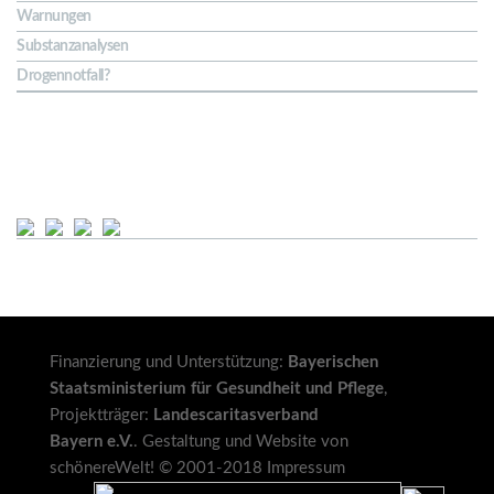
Warnungen
Substanzanalysen
Drogennotfall?
Soziale Netze
Finanzierung und Unterstützung:
Bayerischen
Staatsministerium für Gesundheit und Pflege
,
Projektträger:
Landescaritasverband
Bayern e.V.
. Gestaltung und Website von
schönereWelt!
© 2001-2018
Impressum