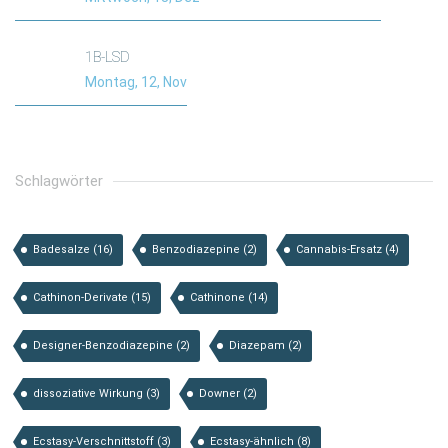
1B-LSD
Montag, 12, Nov
Schlagwörter
Badesalze
(16)
Benzodiazepine
(2)
Cannabis-Ersatz
(4)
Cathinon-Derivate
(15)
Cathinone
(14)
Designer-Benzodiazepine
(2)
Diazepam
(2)
dissoziative Wirkung
(3)
Downer
(2)
Ecstasy-Verschnittstoff
(3)
Ecstasy-ähnlich
(8)