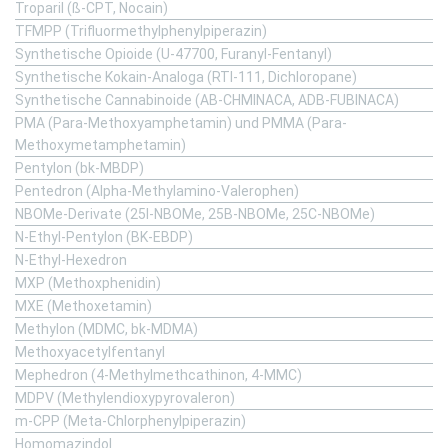
Troparil (ß-CPT, Nocain)
TFMPP (Trifluormethylphenylpiperazin)
Synthetische Opioide (U-47700, Furanyl-Fentanyl)
Synthetische Kokain-Analoga (RTI-111, Dichloropane)
Synthetische Cannabinoide (AB-CHMINACA, ADB-FUBINACA)
PMA (Para-Methoxyamphetamin) und PMMA (Para-
Methoxymetamphetamin)
Pentylon (bk-MBDP)
Pentedron (Alpha-Methylamino-Valerophen)
NBOMe-Derivate (25I-NBOMe, 25B-NBOMe, 25C-NBOMe)
N-Ethyl-Pentylon (BK-EBDP)
N-Ethyl-Hexedron
MXP (Methoxphenidin)
MXE (Methoxetamin)
Methylon (MDMC, bk-MDMA)
Methoxyacetylfentanyl
Mephedron (4-Methylmethcathinon, 4-MMC)
MDPV (Methylendioxypyrovaleron)
m-CPP (Meta-Chlorphenylpiperazin)
Homomazindol