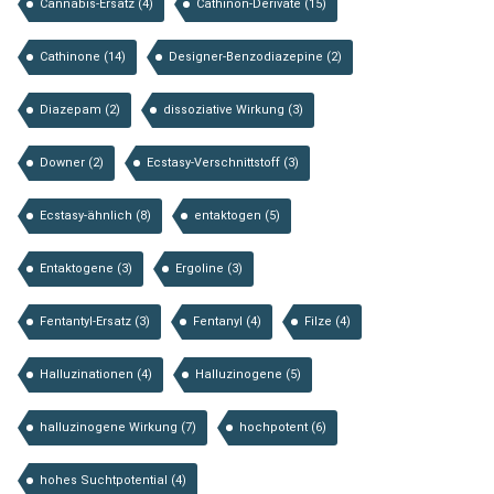
Cannabis-Ersatz
(4)
Cathinon-Derivate
(15)
Cathinone
(14)
Designer-Benzodiazepine
(2)
Diazepam
(2)
dissoziative Wirkung
(3)
Downer
(2)
Ecstasy-Verschnittstoff
(3)
Ecstasy-ähnlich
(8)
entaktogen
(5)
Entaktogene
(3)
Ergoline
(3)
Fentantyl-Ersatz
(3)
Fentanyl
(4)
Filze
(4)
Halluzinationen
(4)
Halluzinogene
(5)
halluzinogene Wirkung
(7)
hochpotent
(6)
hohes Suchtpotential
(4)