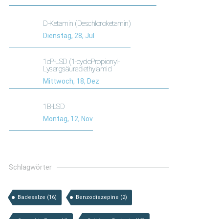
D-Ketamin (Deschloroketamin)
Dienstag, 28, Jul
1cP-LSD (1-cycloPropionyl-
Lysergsäurediethylamid
Mittwoch, 18, Dez
1B-LSD
Montag, 12, Nov
Schlagwörter
Badesalze
(16)
Benzodiazepine
(2)