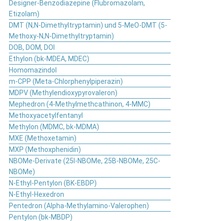
Designer-Benzodiazepine (Flubromazolam,
Etizolam)
DMT (N,N-Dimethyltryptamin) und 5-MeO-DMT (5-
Methoxy-N,N-Dimethyltryptamin)
DOB, DOM, DOI
Ethylon (bk-MDEA, MDEC)
Homomazindol
m-CPP (Meta-Chlorphenylpiperazin)
MDPV (Methylendioxypyrovaleron)
Mephedron (4-Methylmethcathinon, 4-MMC)
Methoxyacetylfentanyl
Methylon (MDMC, bk-MDMA)
MXE (Methoxetamin)
MXP (Methoxphenidin)
NBOMe-Derivate (25I-NBOMe, 25B-NBOMe, 25C-
NBOMe)
N-Ethyl-Pentylon (BK-EBDP)
N-Ethyl-Hexedron
Pentedron (Alpha-Methylamino-Valerophen)
Pentylon (bk-MBDP)