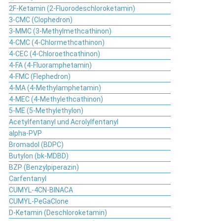
2F-Ketamin (2-Fluorodeschloroketamin)
3-CMC (Clophedron)
3-MMC (3-Methylmethcathinon)
4-CMC (4-Chlormethcathinon)
4-CEC (4-Chloroethcathinon)
4-FA (4-Fluoramphetamin)
4-FMC (Flephedron)
4-MA (4-Methylamphetamin)
4-MEC (4-Methylethcathinon)
5-ME (5-Methylethylon)
Acetylfentanyl und Acrolylfentanyl
alpha-PVP
Bromadol (BDPC)
Butylon (bk-MDBD)
BZP (Benzylpiperazin)
Carfentanyl
CUMYL-4CN-BINACA
CUMYL-PeGaClone
D-Ketamin (Deschloroketamin)