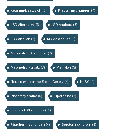
Ketamin-Ersatzstoff
(3)
Kräutermischungen
(4)
LSD-Alternative
(3)
LSD-Analoga
(3)
LSD-ähnlich
(4)
MDMA-ähnlich
(6)
Mephedron-Alternative
(7)
Mephedron-Ersatz
(7)
Methylon
(3)
Neue-psychoaktive-Stoffe-Gesetz
(4)
NpSG
(4)
Phenethylamine
(6)
Piperazine
(4)
Research Chemicals
(35)
Räuchermischungen
(4)
Serotoninsyndrom
(2)