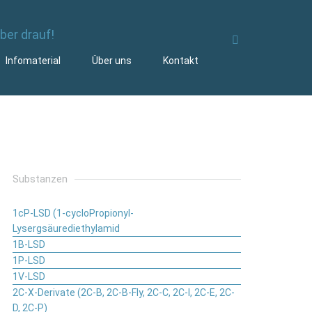
Infomaterial
Über uns
Kontakt
Substanzen
1cP-LSD (1-cycloPropionyl-
Lysergsäurediethylamid
1B-LSD
1P-LSD
1V-LSD
2C-X-Derivate (2C-B, 2C-B-Fly, 2C-C, 2C-I, 2C-E, 2C-
D, 2C-P)