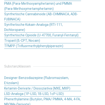
PMA (Para-Methoxyamphetamin) und PMMA
(Para-Methoxymetamphetamin)
Synthetische Cannabinoide (AB-CHMINACA, ADB-
FUBINACA)
Synthetische Kokain-Analoga (RTI-111,
Dichloropane)
Synthetische Opioide (U-47700, Furanyl-Fentanyl)
Troparil (ß-CPT, Nocain)
TFMPP (Trifluormethylphenylpiperazin)
Substanzklassen
Designer-Benzodiazepine (Flubromazolam,
Etizolam)
Ketamin-Derivate / Dissoziativa (MXE, MXP)
LSD-Analoga (1P-LSD, 1B-LSD, 1cP-LSD)
Phenethylamine (Butylon, PMA/ PMMA, 4-MA, 4-FA,
NBOMe-Derivate)