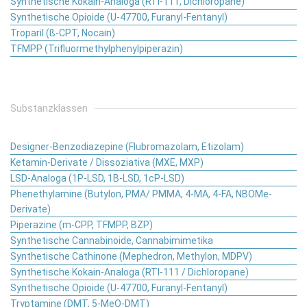
Synthetische Kokain-Analoga (RTI-111, Dichloropane)
Synthetische Opioide (U-47700, Furanyl-Fentanyl)
Troparil (ß-CPT, Nocain)
TFMPP (Trifluormethylphenylpiperazin)
Substanzklassen
Designer-Benzodiazepine (Flubromazolam, Etizolam)
Ketamin-Derivate / Dissoziativa (MXE, MXP)
LSD-Analoga (1P-LSD, 1B-LSD, 1cP-LSD)
Phenethylamine (Butylon, PMA/ PMMA, 4-MA, 4-FA, NBOMe-
Derivate)
Piperazine (m-CPP, TFMPP, BZP)
Synthetische Cannabinoide, Cannabimimetika
Synthetische Cathinone (Mephedron, Methylon, MDPV)
Synthetische Kokain-Analoga (RTI-111 / Dichloropane)
Synthetische Opioide (U-47700, Furanyl-Fentanyl)
Tryptamine (DMT, 5-MeO-DMT)