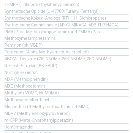
TFMPP (Trifluormethylphenylpiperazin)
Synthetische Opioide (U-47700, Furanyl-Fentanyl)
Synthetische Kokain-Analoga (RTI-111, Dichloropane)
Synthetische Cannabinoide (AB-CHMINACA, ADB-FUBINACA)
PMA (Para-Methoxyamphetamin) und PMMA (Para-
Methoxymetamphetamin)
Pentylon (bk-MBDP)
Pentedron (Alpha-Methylamino-Valerophen)
NBOMe-Derivate (25I-NBOMe, 25B-NBOMe, 25C-NBOMe)
N-Ethyl-Pentylon (BK-EBDP)
N-Ethyl-Hexedron
MXP (Methoxphenidin)
MXE (Methoxetamin)
Methylon (MDMC, bk-MDMA)
Methoxyacetylfentanyl
Mephedron (4-Methylmethcathinon, 4-MMC)
MDPV (Methylendioxypyrovaleron)
m-CPP (Meta-Chlorphenylpiperazin)
Homomazindol