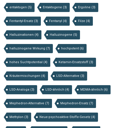
entaktogen
(5)
Entaktogene
(3)
Ergoline
(3)
Fentantyl-Ersatz
(3)
Fentanyl
(4)
Filze
(4)
Halluzinationen
(4)
Halluzinogene
(5)
halluzinogene Wirkung
(7)
hochpotent
(6)
hohes Suchtpotential
(4)
Ketamin-Ersatzstoff
(3)
Kräutermischungen
(4)
LSD-Alternative
(3)
LSD-Analoga
(3)
LSD-ähnlich
(4)
MDMA-ähnlich
(6)
Mephedron-Alternative
(7)
Mephedron-Ersatz
(7)
Methylon
(3)
Neue-psychoaktive-Stoffe-Gesetz
(4)