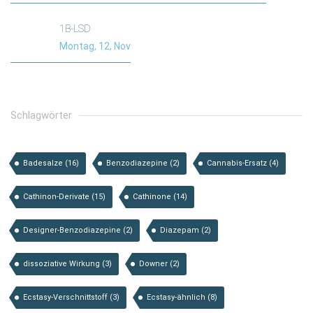
1B-LSD
Montag, 12, Nov
Schlagwörter
Badesalze
(16)
Benzodiazepine
(2)
Cannabis-Ersatz
(4)
Cathinon-Derivate
(15)
Cathinone
(14)
Designer-Benzodiazepine
(2)
Diazepam
(2)
dissoziative Wirkung
(3)
Downer
(2)
Ecstasy-Verschnittstoff
(3)
Ecstasy-ähnlich
(8)