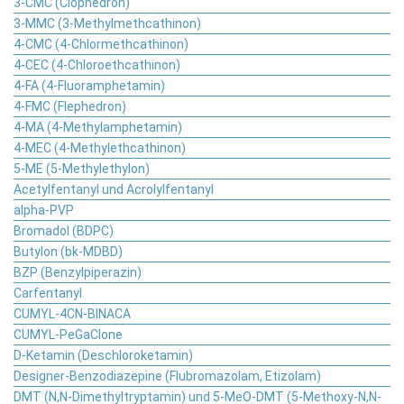
3-CMC (Clophedron)
3-MMC (3-Methylmethcathinon)
4-CMC (4-Chlormethcathinon)
4-CEC (4-Chloroethcathinon)
4-FA (4-Fluoramphetamin)
4-FMC (Flephedron)
4-MA (4-Methylamphetamin)
4-MEC (4-Methylethcathinon)
5-ME (5-Methylethylon)
Acetylfentanyl und Acrolylfentanyl
alpha-PVP
Bromadol (BDPC)
Butylon (bk-MDBD)
BZP (Benzylpiperazin)
Carfentanyl
CUMYL-4CN-BINACA
CUMYL-PeGaClone
D-Ketamin (Deschloroketamin)
Designer-Benzodiazepine (Flubromazolam, Etizolam)
DMT (N,N-Dimethyltryptamin) und 5-MeO-DMT (5-Methoxy-N,N-