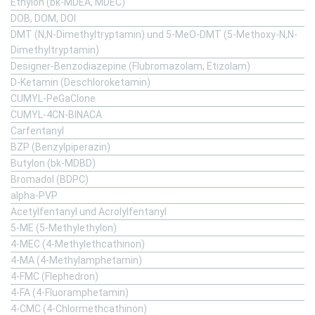
Ethylon (bk-MDEA, MDEC)
DOB, DOM, DOI
DMT (N,N-Dimethyltryptamin) und 5-MeO-DMT (5-Methoxy-N,N-
Dimethyltryptamin)
Designer-Benzodiazepine (Flubromazolam, Etizolam)
D-Ketamin (Deschloroketamin)
CUMYL-PeGaClone
CUMYL-4CN-BINACA
Carfentanyl
BZP (Benzylpiperazin)
Butylon (bk-MDBD)
Bromadol (BDPC)
alpha-PVP
Acetylfentanyl und Acrolylfentanyl
5-ME (5-Methylethylon)
4-MEC (4-Methylethcathinon)
4-MA (4-Methylamphetamin)
4-FMC (Flephedron)
4-FA (4-Fluoramphetamin)
4-CMC (4-Chlormethcathinon)