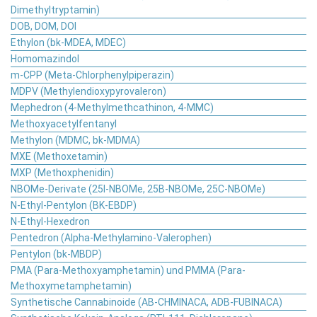
Dimethyltryptamin)
DOB, DOM, DOI
Ethylon (bk-MDEA, MDEC)
Homomazindol
m-CPP (Meta-Chlorphenylpiperazin)
MDPV (Methylendioxypyrovaleron)
Mephedron (4-Methylmethcathinon, 4-MMC)
Methoxyacetylfentanyl
Methylon (MDMC, bk-MDMA)
MXE (Methoxetamin)
MXP (Methoxphenidin)
NBOMe-Derivate (25I-NBOMe, 25B-NBOMe, 25C-NBOMe)
N-Ethyl-Pentylon (BK-EBDP)
N-Ethyl-Hexedron
Pentedron (Alpha-Methylamino-Valerophen)
Pentylon (bk-MBDP)
PMA (Para-Methoxyamphetamin) und PMMA (Para-
Methoxymetamphetamin)
Synthetische Cannabinoide (AB-CHMINACA, ADB-FUBINACA)