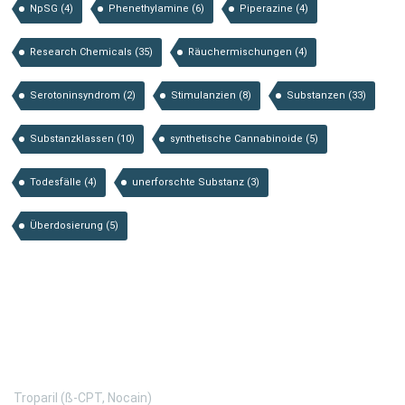
NpSG
(4)
Phenethylamine
(6)
Piperazine
(4)
Research Chemicals
(35)
Räuchermischungen
(4)
Serotoninsyndrom
(2)
Stimulanzien
(8)
Substanzen
(33)
Substanzklassen
(10)
synthetische Cannabinoide
(5)
Todesfälle
(4)
unerforschte Substanz
(3)
Überdosierung
(5)
Substanzen von A-Z
Troparil (ß-CPT, Nocain)