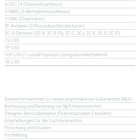
4-CEC (4-Chloroethcathinon)
3-MMC (3-Methylmethcathinon)
3-CMC (Clophedron)
2F-Ketamin (2-Fluorodeschloroketamin)
2C-X-Derivate (2C-B, 2C-B-Fly, 2C-C, 2C-I, 2C-E, 2C-D, 2C-P)
1V-LSD
1P-LSD
1cP-LSD (1-cycloPropionyl-Lysergsäurediethylamid
1B-LSD
Fachinformation
Basisinformationen zu neuen psychoaktiven Substanzen (NpS)
Betreuung und Beratung von NpS-Konsumenten
Designer-Benzodiazepine (Flubromazolam, Etizolam)
Empfehlungen für die Suchtprävention
Forschung und Studien
Fortbildung