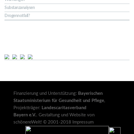
Substanzanalysen
Drogennotfall?
Soziale Netze
Finanzierung und Unterstützung:
Bayerischen
Staatsministerium für Gesundheit und Pflege
,
Projektträger:
Landescaritasverband
Bayern e.V.
. Gestaltung und Website von
schönereWelt!
© 2001-2018
Impressum