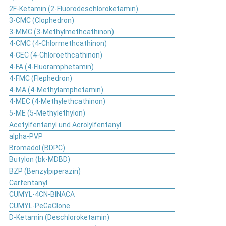
2F-Ketamin (2-Fluorodeschloroketamin)
3-CMC (Clophedron)
3-MMC (3-Methylmethcathinon)
4-CMC (4-Chlormethcathinon)
4-CEC (4-Chloroethcathinon)
4-FA (4-Fluoramphetamin)
4-FMC (Flephedron)
4-MA (4-Methylamphetamin)
4-MEC (4-Methylethcathinon)
5-ME (5-Methylethylon)
Acetylfentanyl und Acrolylfentanyl
alpha-PVP
Bromadol (BDPC)
Butylon (bk-MDBD)
BZP (Benzylpiperazin)
Carfentanyl
CUMYL-4CN-BINACA
CUMYL-PeGaClone
D-Ketamin (Deschloroketamin)