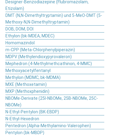
Designer-Benzodiazepine (Flubromazolam,
Etizolam)
DMT (N,N-Dimethyltryptamin) und 5-MeO-DMT (5-
Methoxy-N,N-Dimethyltryptamin)
DOB, DOM, DOI
Ethylon (bk-MDEA, MDEC)
Homomazindol
m-CPP (Meta-Chlorphenylpiperazin)
MDPV (Methylendioxypyrovaleron)
Mephedron (4-Methylmethcathinon, 4-MMC)
Methoxyacetylfentanyl
Methylon (MDMC, bk-MDMA)
MXE (Methoxetamin)
MXP (Methoxphenidin)
NBOMe-Derivate (25I-NBOMe, 25B-NBOMe, 25C-
NBOMe)
N-Ethyl-Pentylon (BK-EBDP)
N-Ethyl-Hexedron
Pentedron (Alpha-Methylamino-Valerophen)
Pentylon (bk-MBDP)