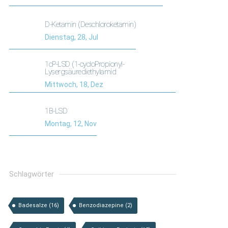
D-Ketamin (Deschloroketamin)
Dienstag, 28, Jul
1cP-LSD (1-cycloPropionyl-
Lysergsäurediethylamid
Mittwoch, 18, Dez
1B-LSD
Montag, 12, Nov
Schlagwörter
Badesalze
(16)
Benzodiazepine
(2)