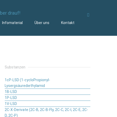
Infomaterial
Über uns
Kontakt
Substanzen
1cP-LSD (1-cycloPropionyl-
Lysergsäurediethylamid
1B-LSD
1P-LSD
1V-LSD
2C-X-Derivate (2C-B, 2C-B-Fly, 2C-C, 2C-I, 2C-E, 2C-
D, 2C-P)