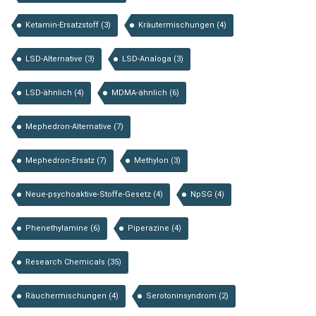
Ketamin-Ersatzstoff
(3)
Kräutermischungen
(4)
LSD-Alternative
(3)
LSD-Analoga
(3)
LSD-ähnlich
(4)
MDMA-ähnlich
(6)
Mephedron-Alternative
(7)
Mephedron-Ersatz
(7)
Methylon
(3)
Neue-psychoaktive-Stoffe-Gesetz
(4)
NpSG
(4)
Phenethylamine
(6)
Piperazine
(4)
Research Chemicals
(35)
Räuchermischungen
(4)
Serotoninsyndrom
(2)