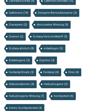
Cannabis-Ersatz
(4)
Cathinon-Derivate
(15)
Cathinone
(14)
Designer-Benzodiazepine
(2)
Diazepam
(2)
dissoziative Wirkung
(3)
Downer
(2)
Ecstasy-Verschnittstoff
(3)
Ecstasy-ähnlich
(8)
entaktogen
(5)
Entaktogene
(3)
Ergoline
(3)
Fentantyl-Ersatz
(3)
Fentanyl
(4)
Filze
(4)
Halluzinationen
(4)
Halluzinogene
(5)
halluzinogene Wirkung
(7)
hochpotent
(6)
hohes Suchtpotential
(4)