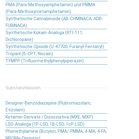
PMA (Para-Methoxyamphetamin) und PMMA
(Para-Methoxymetamphetamin)
Synthetische Cannabinoide (AB-CHMINACA, ADB-
FUBINACA)
Synthetische Kokain-Analoga (RTI-111,
Dichloropane)
Synthetische Opioide (U-47700, Furanyl-Fentanyl)
Troparil (ß-CPT, Nocain)
TFMPP (Trifluormethylphenylpiperazin)
Substanzklassen
Designer-Benzodiazepine (Flubromazolam,
Etizolam)
Ketamin-Derivate / Dissoziativa (MXE, MXP)
LSD-Analoga (1P-LSD, 1B-LSD, 1cP-LSD)
Phenethylamine (Butylon, PMA/ PMMA, 4-MA, 4-FA,
NBOMe-Derivate)