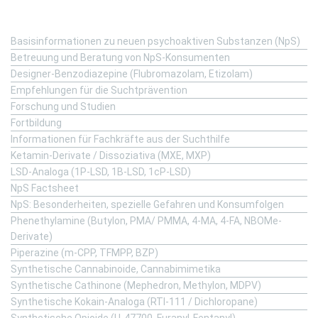
Fachinformation
Basisinformationen zu neuen psychoaktiven Substanzen (NpS)
Betreuung und Beratung von NpS-Konsumenten
Designer-Benzodiazepine (Flubromazolam, Etizolam)
Empfehlungen für die Suchtprävention
Forschung und Studien
Fortbildung
Informationen für Fachkräfte aus der Suchthilfe
Ketamin-Derivate / Dissoziativa (MXE, MXP)
LSD-Analoga (1P-LSD, 1B-LSD, 1cP-LSD)
NpS Factsheet
NpS: Besonderheiten, spezielle Gefahren und Konsumfolgen
Phenethylamine (Butylon, PMA/ PMMA, 4-MA, 4-FA, NBOMe-
Derivate)
Piperazine (m-CPP, TFMPP, BZP)
Synthetische Cannabinoide, Cannabimimetika
Synthetische Cathinone (Mephedron, Methylon, MDPV)
Synthetische Kokain-Analoga (RTI-111 / Dichloropane)
Synthetische Opioide (U-47700, Furanyl-Fentanyl)