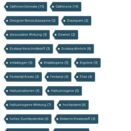
Cathinon-Derivate
(15)
Cathinone
(14)
Designer-Benzodiazepine
(2)
Diazepam
(2)
dissoziative Wirkung
(3)
Downer
(2)
Ecstasy-Verschnittstoff
(3)
Ecstasy-ähnlich
(8)
entaktogen
(5)
Entaktogene
(3)
Ergoline
(3)
Fentantyl-Ersatz
(3)
Fentanyl
(4)
Filze
(4)
Halluzinationen
(4)
Halluzinogene
(5)
halluzinogene Wirkung
(7)
hochpotent
(6)
hohes Suchtpotential
(4)
Ketamin-Ersatzstoff
(3)