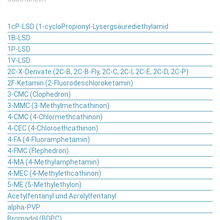
1cP-LSD (1-cycloPropionyl-Lysergsäurediethylamid
1B-LSD
1P-LSD
1V-LSD
2C-X-Derivate (2C-B, 2C-B-Fly, 2C-C, 2C-I, 2C-E, 2C-D, 2C-P)
2F-Ketamin (2-Fluorodeschloroketamin)
3-CMC (Clophedron)
3-MMC (3-Methylmethcathinon)
4-CMC (4-Chlormethcathinon)
4-CEC (4-Chloroethcathinon)
4-FA (4-Fluoramphetamin)
4-FMC (Flephedron)
4-MA (4-Methylamphetamin)
4-MEC (4-Methylethcathinon)
5-ME (5-Methylethylon)
Acetylfentanyl und Acrolylfentanyl
alpha-PVP
Bromadol (BDPC)