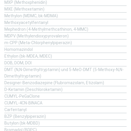
MXP (Methoxphenidin)
MXE (Methoxetamin)
Methylon (MDMC, bk-MDMA)
Methoxyacetylfentanyl
Mephedron (4-Methylmethcathinon, 4-MMC)
MDPV (Methylendioxypyrovaleron)
m-CPP (Meta-Chlorphenylpiperazin)
Homomazindol
Ethylon (bk-MDEA, MDEC)
DOB, DOM, DOI
DMT (N,N-Dimethyltryptamin) und 5-MeO-DMT (5-Methoxy-N,N-
Dimethyltryptamin)
Designer-Benzodiazepine (Flubromazolam, Etizolam)
D-Ketamin (Deschloroketamin)
CUMYL-PeGaClone
CUMYL-4CN-BINACA
Carfentanyl
BZP (Benzylpiperazin)
Butylon (bk-MDBD)
Bromadol (BDPC)