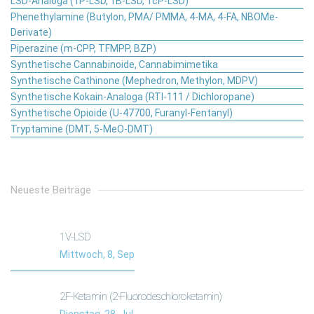
LSD-Analoga (1P-LSD, 1B-LSD, 1cP-LSD)
Phenethylamine (Butylon, PMA/ PMMA, 4-MA, 4-FA, NBOMe-
Derivate)
Piperazine (m-CPP, TFMPP, BZP)
Synthetische Cannabinoide, Cannabimimetika
Synthetische Cathinone (Mephedron, Methylon, MDPV)
Synthetische Kokain-Analoga (RTI-111 / Dichloropane)
Synthetische Opioide (U-47700, Furanyl-Fentanyl)
Tryptamine (DMT, 5-MeO-DMT)
Neueste Beiträge
1V-LSD
Mittwoch, 8, Sep
2F-Ketamin (2-Fluorodeschloroketamin)
Dienstag, 28, Jul