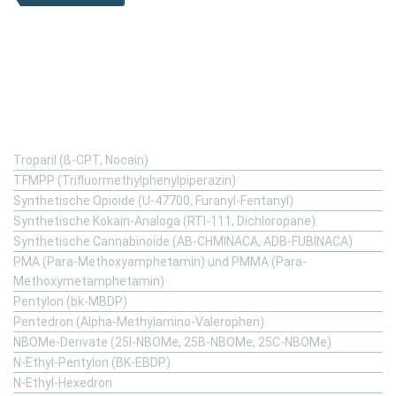
Substanzen von A-Z
Troparil (ß-CPT, Nocain)
TFMPP (Trifluormethylphenylpiperazin)
Synthetische Opioide (U-47700, Furanyl-Fentanyl)
Synthetische Kokain-Analoga (RTI-111, Dichloropane)
Synthetische Cannabinoide (AB-CHMINACA, ADB-FUBINACA)
PMA (Para-Methoxyamphetamin) und PMMA (Para-
Methoxymetamphetamin)
Pentylon (bk-MBDP)
Pentedron (Alpha-Methylamino-Valerophen)
NBOMe-Derivate (25I-NBOMe, 25B-NBOMe, 25C-NBOMe)
N-Ethyl-Pentylon (BK-EBDP)
N-Ethyl-Hexedron