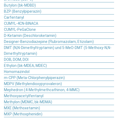
Butylon (bk-MDBD)
BZP (Benzylpiperazin)
Carfentanyl
CUMYL-4CN-BINACA
CUMYL-PeGaClone
D-Ketamin (Deschloroketamin)
Designer-Benzodiazepine (Flubromazolam, Etizolam)
DMT (N,N-Dimethyltryptamin) und 5-MeO-DMT (5-Methoxy-N,N-
Dimethyltryptamin)
DOB, DOM, DOI
Ethylon (bk-MDEA, MDEC)
Homomazindol
m-CPP (Meta-Chlorphenylpiperazin)
MDPV (Methylendioxypyrovaleron)
Mephedron (4-Methylmethcathinon, 4-MMC)
Methoxyacetylfentanyl
Methylon (MDMC, bk-MDMA)
MXE (Methoxetamin)
MXP (Methoxphenidin)