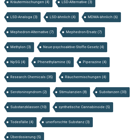
Kräutermischungen
(4)
LSD-Alternative
(3)
LSD-Analoga
(3)
LSD-ähnlich
(4)
MDMA-ähnlich
(6)
Mephedron-Alternative
(7)
Mephedron-Ersatz
(7)
Methylon
(3)
Neue-psychoaktive-Stoffe-Gesetz
(4)
NpSG
(4)
Phenethylamine
(6)
Piperazine
(4)
Research Chemicals
(35)
Räuchermischungen
(4)
Serotoninsyndrom
(2)
Stimulanzien
(8)
Substanzen
(33)
Substanzklassen
(10)
synthetische Cannabinoide
(5)
Todesfälle
(4)
unerforschte Substanz
(3)
Überdosierung
(5)