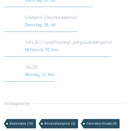
D-Ketamin (Deschloroketamin)
Dienstag, 28, Jul
1cP-LSD (1-cycloPropionyl-Lysergsäurediethylamid
Mittwoch, 18, Dez
1B-LSD
Montag, 12, Nov
Schlagwörter
Badesalze
(16)
Benzodiazepine
(2)
Cannabis-Ersatz
(4)