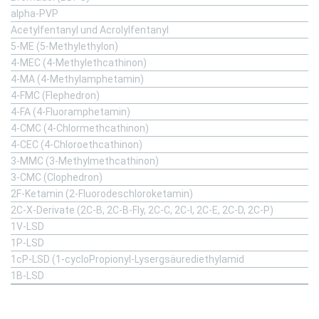
alpha-PVP
Acetylfentanyl und Acrolylfentanyl
5-ME (5-Methylethylon)
4-MEC (4-Methylethcathinon)
4-MA (4-Methylamphetamin)
4-FMC (Flephedron)
4-FA (4-Fluoramphetamin)
4-CMC (4-Chlormethcathinon)
4-CEC (4-Chloroethcathinon)
3-MMC (3-Methylmethcathinon)
3-CMC (Clophedron)
2F-Ketamin (2-Fluorodeschloroketamin)
2C-X-Derivate (2C-B, 2C-B-Fly, 2C-C, 2C-I, 2C-E, 2C-D, 2C-P)
1V-LSD
1P-LSD
1cP-LSD (1-cycloPropionyl-Lysergsäurediethylamid
1B-LSD