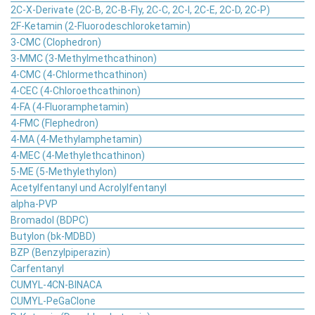
2C-X-Derivate (2C-B, 2C-B-Fly, 2C-C, 2C-I, 2C-E, 2C-D, 2C-P)
2F-Ketamin (2-Fluorodeschloroketamin)
3-CMC (Clophedron)
3-MMC (3-Methylmethcathinon)
4-CMC (4-Chlormethcathinon)
4-CEC (4-Chloroethcathinon)
4-FA (4-Fluoramphetamin)
4-FMC (Flephedron)
4-MA (4-Methylamphetamin)
4-MEC (4-Methylethcathinon)
5-ME (5-Methylethylon)
Acetylfentanyl und Acrolylfentanyl
alpha-PVP
Bromadol (BDPC)
Butylon (bk-MDBD)
BZP (Benzylpiperazin)
Carfentanyl
CUMYL-4CN-BINACA
CUMYL-PeGaClone