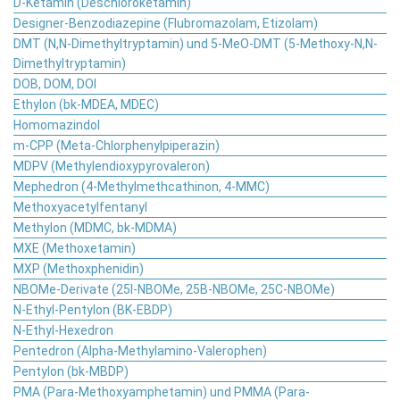
D-Ketamin (Deschloroketamin)
Designer-Benzodiazepine (Flubromazolam, Etizolam)
DMT (N,N-Dimethyltryptamin) und 5-MeO-DMT (5-Methoxy-N,N-
Dimethyltryptamin)
DOB, DOM, DOI
Ethylon (bk-MDEA, MDEC)
Homomazindol
m-CPP (Meta-Chlorphenylpiperazin)
MDPV (Methylendioxypyrovaleron)
Mephedron (4-Methylmethcathinon, 4-MMC)
Methoxyacetylfentanyl
Methylon (MDMC, bk-MDMA)
MXE (Methoxetamin)
MXP (Methoxphenidin)
NBOMe-Derivate (25I-NBOMe, 25B-NBOMe, 25C-NBOMe)
N-Ethyl-Pentylon (BK-EBDP)
N-Ethyl-Hexedron
Pentedron (Alpha-Methylamino-Valerophen)
Pentylon (bk-MBDP)
PMA (Para-Methoxyamphetamin) und PMMA (Para-