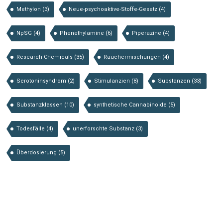
Methylon
(3)
Neue-psychoaktive-Stoffe-Gesetz
(4)
NpSG
(4)
Phenethylamine
(6)
Piperazine
(4)
Research Chemicals
(35)
Räuchermischungen
(4)
Serotoninsyndrom
(2)
Stimulanzien
(8)
Substanzen
(33)
Substanzklassen
(10)
synthetische Cannabinoide
(5)
Todesfälle
(4)
unerforschte Substanz
(3)
Überdosierung
(5)