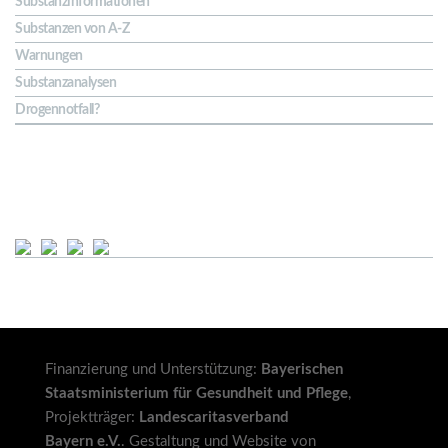
Substanzinformationen
Substanzen von A-Z
Warnungen
Substanzanalysen
Drogennotfall?
Soziale Netze
Finanzierung und Unterstützung:
Bayerischen
Staatsministerium für Gesundheit und Pflege
,
Projektträger:
Landescaritasverband
Bayern e.V.
. Gestaltung und Website von