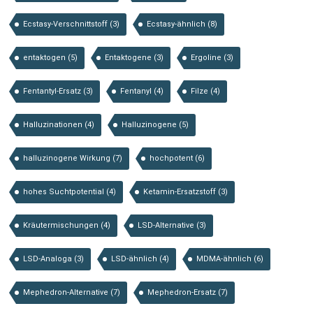
Ecstasy-Verschnittstoff
(3)
Ecstasy-ähnlich
(8)
entaktogen
(5)
Entaktogene
(3)
Ergoline
(3)
Fentantyl-Ersatz
(3)
Fentanyl
(4)
Filze
(4)
Halluzinationen
(4)
Halluzinogene
(5)
halluzinogene Wirkung
(7)
hochpotent
(6)
hohes Suchtpotential
(4)
Ketamin-Ersatzstoff
(3)
Kräutermischungen
(4)
LSD-Alternative
(3)
LSD-Analoga
(3)
LSD-ähnlich
(4)
MDMA-ähnlich
(6)
Mephedron-Alternative
(7)
Mephedron-Ersatz
(7)