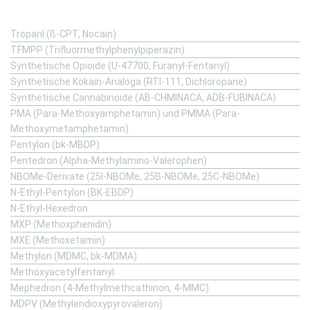
Substanzen von A-Z
Troparil (ß-CPT, Nocain)
TFMPP (Trifluormethylphenylpiperazin)
Synthetische Opioide (U-47700, Furanyl-Fentanyl)
Synthetische Kokain-Analoga (RTI-111, Dichloropane)
Synthetische Cannabinoide (AB-CHMINACA, ADB-FUBINACA)
PMA (Para-Methoxyamphetamin) und PMMA (Para-
Methoxymetamphetamin)
Pentylon (bk-MBDP)
Pentedron (Alpha-Methylamino-Valerophen)
NBOMe-Derivate (25I-NBOMe, 25B-NBOMe, 25C-NBOMe)
N-Ethyl-Pentylon (BK-EBDP)
N-Ethyl-Hexedron
MXP (Methoxphenidin)
MXE (Methoxetamin)
Methylon (MDMC, bk-MDMA)
Methoxyacetylfentanyl
Mephedron (4-Methylmethcathinon, 4-MMC)
MDPV (Methylendioxypyrovaleron)