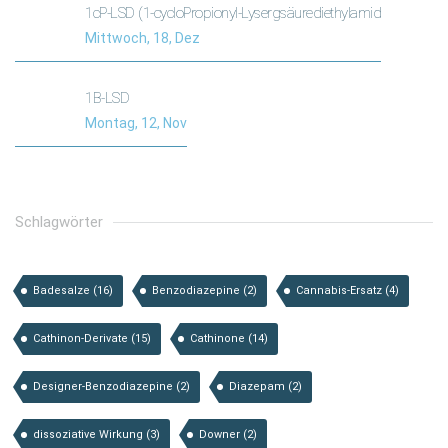
1cP-LSD (1-cycloPropionyl-Lysergsäurediethylamid
Mittwoch, 18, Dez
1B-LSD
Montag, 12, Nov
Schlagwörter
Badesalze
(16)
Benzodiazepine
(2)
Cannabis-Ersatz
(4)
Cathinon-Derivate
(15)
Cathinone
(14)
Designer-Benzodiazepine
(2)
Diazepam
(2)
dissoziative Wirkung
(3)
Downer
(2)