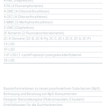
4-FMC (Flephedron)
4-FA (4-Fluoramphetamin)
4-CMC (4-Chlormethcathinon)
4-CEC (4-Chloroethcathinon)
3-MMC (3-Methylmethcathinon)
3-CMC (Clophedron)
2F-Ketamin (2-Fluorodeschloroketamin)
2C-X-Derivate (2C-B, 2C-B-Fly, 2C-C, 2C-I, 2C-E, 2C-D, 2C-P)
1V-LSD
1P-LSD
1cP-LSD (1-cycloPropionyl-Lysergsäurediethylamid
1B-LSD
Fachinformation
Basisinformationen zu neuen psychoaktiven Substanzen (NpS)
Betreuung und Beratung von NpS-Konsumenten
Designer-Benzodiazepine (Flubromazolam, Etizolam)
Empfehlungen für die Suchtprävention