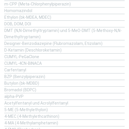
m-CPP (Meta-Chlorphenylpiperazin)
Homomazindol
Ethylon (bk-MDEA, MDEC)
DOB, DOM, DOI
DMT (N,N-Dimethyltryptamin) und 5-MeO-DMT (5-Methoxy-N,N-
Dimethyltryptamin)
Designer-Benzodiazepine (Flubromazolam, Etizolam)
D-Ketamin (Deschloroketamin)
CUMYL-PeGaClone
CUMYL-4CN-BINACA
Carfentanyl
BZP (Benzylpiperazin)
Butylon (bk-MDBD)
Bromadol (BDPC)
alpha-PVP
Acetylfentanyl und Acrolylfentanyl
5-ME (5-Methylethylon)
4-MEC (4-Methylethcathinon)
4-MA (4-Methylamphetamin)