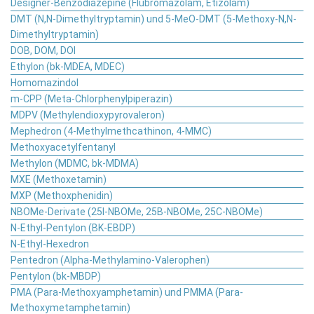
Designer-Benzodiazepine (Flubromazolam, Etizolam)
DMT (N,N-Dimethyltryptamin) und 5-MeO-DMT (5-Methoxy-N,N-
Dimethyltryptamin)
DOB, DOM, DOI
Ethylon (bk-MDEA, MDEC)
Homomazindol
m-CPP (Meta-Chlorphenylpiperazin)
MDPV (Methylendioxypyrovaleron)
Mephedron (4-Methylmethcathinon, 4-MMC)
Methoxyacetylfentanyl
Methylon (MDMC, bk-MDMA)
MXE (Methoxetamin)
MXP (Methoxphenidin)
NBOMe-Derivate (25I-NBOMe, 25B-NBOMe, 25C-NBOMe)
N-Ethyl-Pentylon (BK-EBDP)
N-Ethyl-Hexedron
Pentedron (Alpha-Methylamino-Valerophen)
Pentylon (bk-MBDP)
PMA (Para-Methoxyamphetamin) und PMMA (Para-
Methoxymetamphetamin)