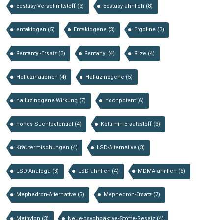
Ecstasy-Verschnittstoff
(3)
Ecstasy-ähnlich
(8)
entaktogen
(5)
Entaktogene
(3)
Ergoline
(3)
Fentantyl-Ersatz
(3)
Fentanyl
(4)
Filze
(4)
Halluzinationen
(4)
Halluzinogene
(5)
halluzinogene Wirkung
(7)
hochpotent
(6)
hohes Suchtpotential
(4)
Ketamin-Ersatzstoff
(3)
Kräutermischungen
(4)
LSD-Alternative
(3)
LSD-Analoga
(3)
LSD-ähnlich
(4)
MDMA-ähnlich
(6)
Mephedron-Alternative
(7)
Mephedron-Ersatz
(7)
Methylon
(3)
Neue-psychoaktive-Stoffe-Gesetz
(4)