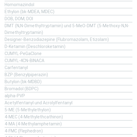
Homomazindol
Ethylon (bk-MDEA, MDEC)
DOB, DOM, DOI
DMT (N,N-Dimethyltryptamin) und 5-MeO-DMT (5-Methoxy-N,N-
Dimethyltryptamin)
Designer-Benzodiazepine (Flubromazolam, Etizolam)
D-Ketamin (Deschloroketamin)
CUMYL-PeGaClone
CUMYL-4CN-BINACA
Carfentanyl
BZP (Benzylpiperazin)
Butylon (bk-MDBD)
Bromadol (BDPC)
alpha-PVP
Acetylfentanyl und Acrolylfentanyl
5-ME (5-Methylethylon)
4-MEC (4-Methylethcathinon)
4-MA (4-Methylamphetamin)
4-FMC (Flephedron)