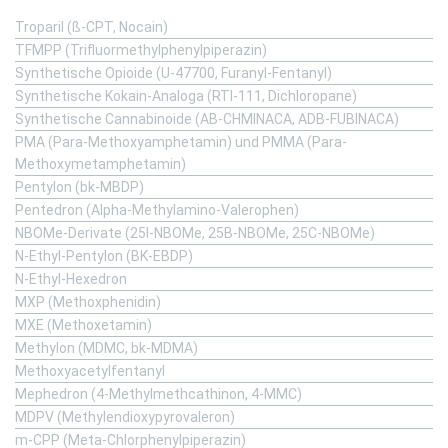
Troparil (ß-CPT, Nocain)
TFMPP (Trifluormethylphenylpiperazin)
Synthetische Opioide (U-47700, Furanyl-Fentanyl)
Synthetische Kokain-Analoga (RTI-111, Dichloropane)
Synthetische Cannabinoide (AB-CHMINACA, ADB-FUBINACA)
PMA (Para-Methoxyamphetamin) und PMMA (Para-
Methoxymetamphetamin)
Pentylon (bk-MBDP)
Pentedron (Alpha-Methylamino-Valerophen)
NBOMe-Derivate (25I-NBOMe, 25B-NBOMe, 25C-NBOMe)
N-Ethyl-Pentylon (BK-EBDP)
N-Ethyl-Hexedron
MXP (Methoxphenidin)
MXE (Methoxetamin)
Methylon (MDMC, bk-MDMA)
Methoxyacetylfentanyl
Mephedron (4-Methylmethcathinon, 4-MMC)
MDPV (Methylendioxypyrovaleron)
m-CPP (Meta-Chlorphenylpiperazin)