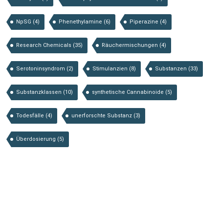
NpSG
(4)
Phenethylamine
(6)
Piperazine
(4)
Research Chemicals
(35)
Räuchermischungen
(4)
Serotoninsyndrom
(2)
Stimulanzien
(8)
Substanzen
(33)
Substanzklassen
(10)
synthetische Cannabinoide
(5)
Todesfälle
(4)
unerforschte Substanz
(3)
Überdosierung
(5)
Substanzen von A-Z