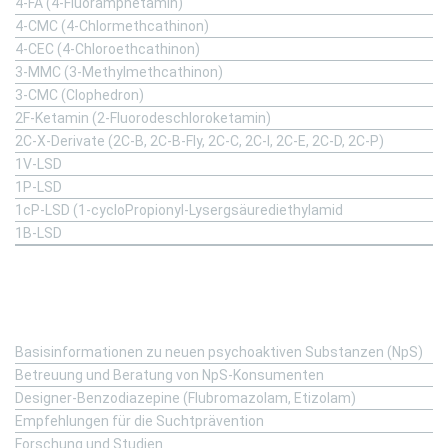
4-FA (4-Fluoramphetamin)
4-CMC (4-Chlormethcathinon)
4-CEC (4-Chloroethcathinon)
3-MMC (3-Methylmethcathinon)
3-CMC (Clophedron)
2F-Ketamin (2-Fluorodeschloroketamin)
2C-X-Derivate (2C-B, 2C-B-Fly, 2C-C, 2C-I, 2C-E, 2C-D, 2C-P)
1V-LSD
1P-LSD
1cP-LSD (1-cycloPropionyl-Lysergsäurediethylamid
1B-LSD
Fachinformation
Basisinformationen zu neuen psychoaktiven Substanzen (NpS)
Betreuung und Beratung von NpS-Konsumenten
Designer-Benzodiazepine (Flubromazolam, Etizolam)
Empfehlungen für die Suchtprävention
Forschung und Studien