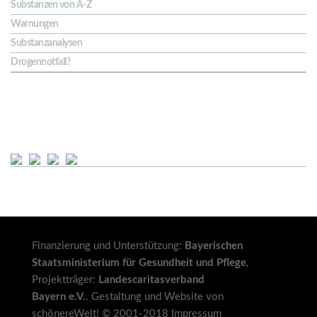
Substanzen von A-Z
Warnungen
Substanzanalysen
Drogennotfall?
Soziale Netze
Finanzierung und Unterstützung:
Bayerischen
Staatsministerium für Gesundheit und Pflege
,
Projektträger:
Landescaritasverband
Bayern e.V.
. Gestaltung und Website von
schönereWelt!
© 2001-2018
Impressum