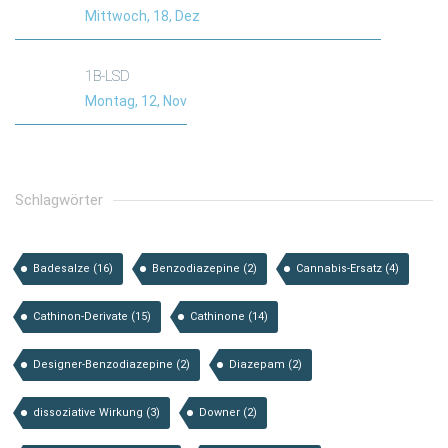
Mittwoch, 18, Dez
1B-LSD
Montag, 12, Nov
Schlagwörter
Badesalze
(16)
Benzodiazepine
(2)
Cannabis-Ersatz
(4)
Cathinon-Derivate
(15)
Cathinone
(14)
Designer-Benzodiazepine
(2)
Diazepam
(2)
dissoziative Wirkung
(3)
Downer
(2)