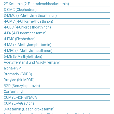
2F-Ketamin (2-Fluorodeschloroketamin)
3-CMC (Clophedron)
3-MMC (3-Methylmethcathinon)
4-CMC (4-Chlormethcathinon)
4-CEC (4-Chloroethcathinon)
4-FA (4-Fluoramphetamin)
4-FMC (Flephedron)
4-MA (4-Methylamphetamin)
4-MEC (4-Methylethcathinon)
5-ME (5-Methylethylon)
Acetylfentanyl und Acrolylfentanyl
alpha-PVP
Bromadol (BDPC)
Butylon (bk-MDBD)
BZP (Benzylpiperazin)
Carfentanyl
CUMYL-4CN-BINACA
CUMYL-PeGaClone
D-Ketamin (Deschloroketamin)