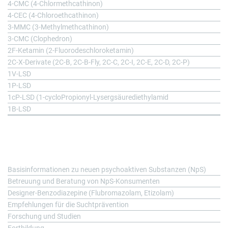
4-CMC (4-Chlormethcathinon)
4-CEC (4-Chloroethcathinon)
3-MMC (3-Methylmethcathinon)
3-CMC (Clophedron)
2F-Ketamin (2-Fluorodeschloroketamin)
2C-X-Derivate (2C-B, 2C-B-Fly, 2C-C, 2C-I, 2C-E, 2C-D, 2C-P)
1V-LSD
1P-LSD
1cP-LSD (1-cycloPropionyl-Lysergsäurediethylamid
1B-LSD
Fachinformation
Basisinformationen zu neuen psychoaktiven Substanzen (NpS)
Betreuung und Beratung von NpS-Konsumenten
Designer-Benzodiazepine (Flubromazolam, Etizolam)
Empfehlungen für die Suchtprävention
Forschung und Studien
Fortbildung