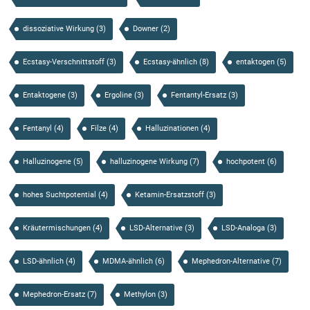
dissoziative Wirkung
(3)
Downer
(2)
Ecstasy-Verschnittstoff
(3)
Ecstasy-ähnlich
(8)
entaktogen
(5)
Entaktogene
(3)
Ergoline
(3)
Fentantyl-Ersatz
(3)
Fentanyl
(4)
Filze
(4)
Halluzinationen
(4)
Halluzinogene
(5)
halluzinogene Wirkung
(7)
hochpotent
(6)
hohes Suchtpotential
(4)
Ketamin-Ersatzstoff
(3)
Kräutermischungen
(4)
LSD-Alternative
(3)
LSD-Analoga
(3)
LSD-ähnlich
(4)
MDMA-ähnlich
(6)
Mephedron-Alternative
(7)
Mephedron-Ersatz
(7)
Methylon
(3)