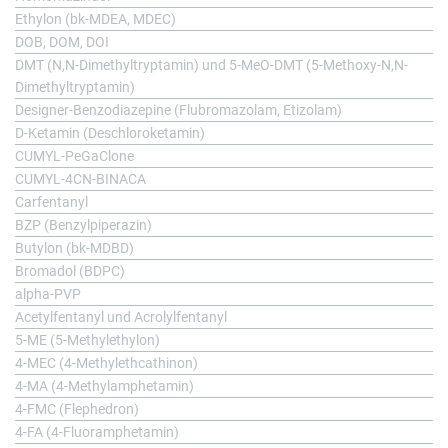
Ethylon (bk-MDEA, MDEC)
DOB, DOM, DOI
DMT (N,N-Dimethyltryptamin) und 5-MeO-DMT (5-Methoxy-N,N-
Dimethyltryptamin)
Designer-Benzodiazepine (Flubromazolam, Etizolam)
D-Ketamin (Deschloroketamin)
CUMYL-PeGaClone
CUMYL-4CN-BINACA
Carfentanyl
BZP (Benzylpiperazin)
Butylon (bk-MDBD)
Bromadol (BDPC)
alpha-PVP
Acetylfentanyl und Acrolylfentanyl
5-ME (5-Methylethylon)
4-MEC (4-Methylethcathinon)
4-MA (4-Methylamphetamin)
4-FMC (Flephedron)
4-FA (4-Fluoramphetamin)