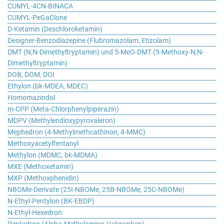
CUMYL-4CN-BINACA
CUMYL-PeGaClone
D-Ketamin (Deschloroketamin)
Designer-Benzodiazepine (Flubromazolam, Etizolam)
DMT (N,N-Dimethyltryptamin) und 5-MeO-DMT (5-Methoxy-N,N-
Dimethyltryptamin)
DOB, DOM, DOI
Ethylon (bk-MDEA, MDEC)
Homomazindol
m-CPP (Meta-Chlorphenylpiperazin)
MDPV (Methylendioxypyrovaleron)
Mephedron (4-Methylmethcathinon, 4-MMC)
Methoxyacetylfentanyl
Methylon (MDMC, bk-MDMA)
MXE (Methoxetamin)
MXP (Methoxphenidin)
NBOMe-Derivate (25I-NBOMe, 25B-NBOMe, 25C-NBOMe)
N-Ethyl-Pentylon (BK-EBDP)
N-Ethyl-Hexedron
Pentedron (Alpha-Methylamino-Valerophen)