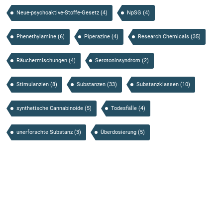
Neue-psychoaktive-Stoffe-Gesetz
(4)
NpSG
(4)
Phenethylamine
(6)
Piperazine
(4)
Research Chemicals
(35)
Räuchermischungen
(4)
Serotoninsyndrom
(2)
Stimulanzien
(8)
Substanzen
(33)
Substanzklassen
(10)
synthetische Cannabinoide
(5)
Todesfälle
(4)
unerforschte Substanz
(3)
Überdosierung
(5)
Substanzen von A-Z