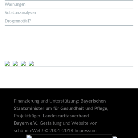
Warnungen
Substanzanalysen
Drogennotfall?
Soziale Netze
Finanzierung und Unterstützung:
Bayerischen
Staatsministerium für Gesundheit und Pflege
,
Projektträger:
Landescaritasverband
Bayern e.V.
. Gestaltung und Website von
schönereWelt!
© 2001-2018
Impressum