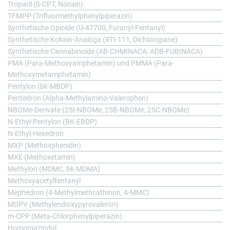
Troparil (ß-CPT, Nocain)
TFMPP (Trifluormethylphenylpiperazin)
Synthetische Opioide (U-47700, Furanyl-Fentanyl)
Synthetische Kokain-Analoga (RTI-111, Dichloropane)
Synthetische Cannabinoide (AB-CHMINACA, ADB-FUBINACA)
PMA (Para-Methoxyamphetamin) und PMMA (Para-
Methoxymetamphetamin)
Pentylon (bk-MBDP)
Pentedron (Alpha-Methylamino-Valerophen)
NBOMe-Derivate (25I-NBOMe, 25B-NBOMe, 25C-NBOMe)
N-Ethyl-Pentylon (BK-EBDP)
N-Ethyl-Hexedron
MXP (Methoxphenidin)
MXE (Methoxetamin)
Methylon (MDMC, bk-MDMA)
Methoxyacetylfentanyl
Mephedron (4-Methylmethcathinon, 4-MMC)
MDPV (Methylendioxypyrovaleron)
m-CPP (Meta-Chlorphenylpiperazin)
Homomazindol