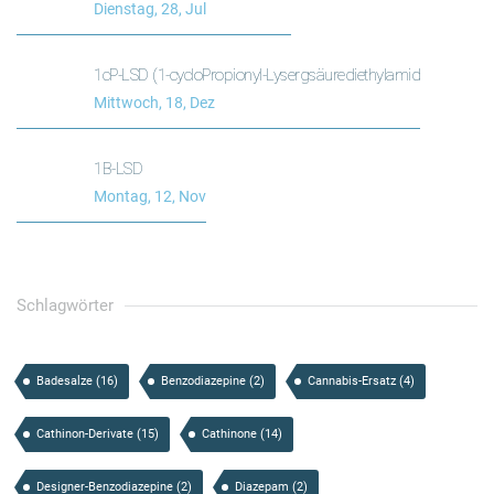
Dienstag, 28, Jul
1cP-LSD (1-cycloPropionyl-Lysergsäurediethylamid
Mittwoch, 18, Dez
1B-LSD
Montag, 12, Nov
Schlagwörter
Badesalze
(16)
Benzodiazepine
(2)
Cannabis-Ersatz
(4)
Cathinon-Derivate
(15)
Cathinone
(14)
Designer-Benzodiazepine
(2)
Diazepam
(2)