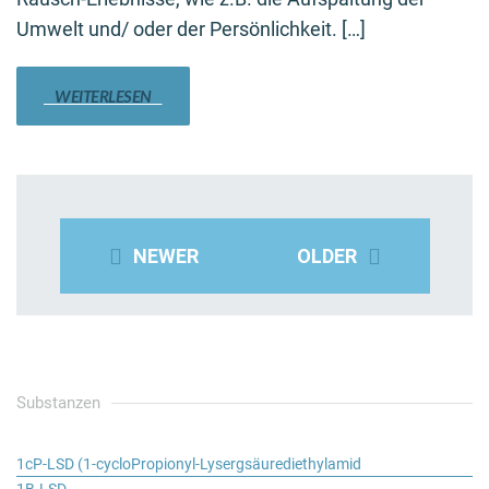
Umwelt und/ oder der Persönlichkeit. […]
WEITERLESEN
NEWER
OLDER
Substanzen
1cP-LSD (1-cycloPropionyl-Lysergsäurediethylamid
1B-LSD